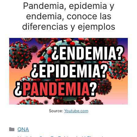
Pandemia, epidemia y
endemia, conoce las
diferencias y ejemplos
Source:
Youtube.com
Categories
QNA