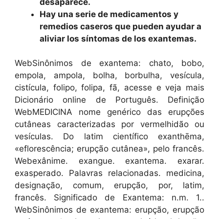
desaparece.
Hay una serie de medicamentos y
remedios caseros que pueden ayudar a
aliviar los síntomas de los exantemas.
WebSinônimos de exantema: chato, bobo,
empola, ampola, bolha, borbulha, vesícula,
cistícula, folipo, folipa, fã, acesse e veja mais
Dicionário online de Português. Definição
WebMEDICINA nome genérico das erupções
cutâneas caracterizadas por vermelhidão ou
vesículas. Do latim científico exanthēma,
«eflorescência; erupção cutânea», pelo francês.
Webexânime. exangue. exantema. exarar.
exasperado. Palavras relacionadas. medicina,
designação, comum, erupção, por, latim,
francês. Significado de Exantema: n.m. 1..
WebSinônimos de exantema: erupção, erupção