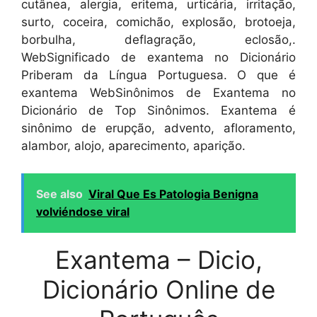
cutânea, alergia, eritema, urticária, irritação,
surto, coceira, comichão, explosão, brotoeja,
borbulha, deflagração, eclosão,.
WebSignificado de exantema no Dicionário
Priberam da Língua Portuguesa. O que é
exantema WebSinônimos de Exantema no
Dicionário de Top Sinônimos. Exantema é
sinônimo de erupção, advento, afloramento,
alambor, alojo, aparecimento, aparição.
See also
Viral Que Es Patologia Benigna
volviéndose viral
Exantema – Dicio,
Dicionário Online de