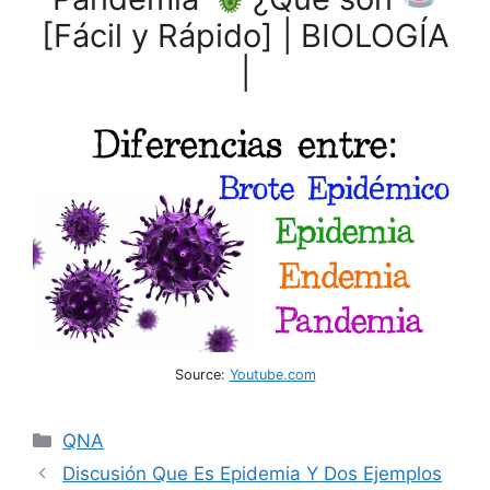
[Fácil y Rápido] | BIOLOGÍA
|
Source:
Youtube.com
Categories
QNA
Discusión Que Es Epidemia Y Dos Ejemplos