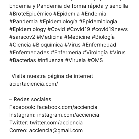
Endemia y Pandemia de forma rápida y sencilla
#BroteEpidémico #Epidemia #Endemia
#Pandemia #Epidemiología #Epidemiologia
#Epidemiology #Covid #Covid19 #covid19news
#sarscov2 #Medicina #Medicine #Biología
#Ciencia #Bioquímica #Virus #Enfermedad
#Enfermedades #Enfermería #Virología #Virus
#Bacterias #Influenza #Viruela #OMS
-Visita nuestra página de internet
aciertaciencia.com/
– Redes sociales
Facebook: facebook.com/acciencia
Instagram: instagram.com/acciencia
Twitter: twitter.com/acciencia
Correo:
acciencia@gmail.com