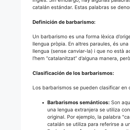
inglés. Sin embargo, hay algunas palabra
catalán estándar. Estas palabras se den
Definición de barbarismo:
Un barbarismo es una forma lèxica d’orig
llengua pròpia. En altres paraules, és un
llengua (sense canviar-la) i que no està a
l’hem “catalanitzat” d’alguna manera, pe
Clasificación de los barbarismos:
Los barbarismos se pueden clasificar en d
Barbarismos semánticos:
Son aqu
una lengua extranjera se utiliza con
original. Por ejemplo, la palabra "c
catalán se utiliza para referirse a