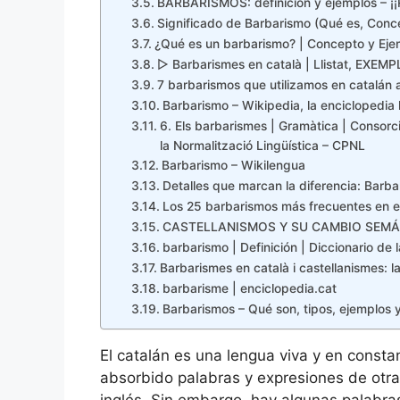
BARBARISMOS: definición y ejemplos – 
Significado de Barbarismo (Qué es, Conce
¿Qué es un barbarismo? | Concepto y Eje
▷ Barbarismes en català | Llistat, EXEMPL
7 barbarismos que utilizamos en catalán a
Barbarismo – Wikipedia, la enciclopedia 
6. Els barbarismes | Gramàtica | Consorci
la Normalització Lingüística – CPNL
Barbarismo – Wikilengua
Detalles que marcan la diferencia: Barb
Los 25 barbarismos más frecuentes en e
CASTELLANISMOS Y SU CAMBIO SEMÁ
barbarismo | Definición | Diccionario de
Barbarismes en català i castellanismes: la 
barbarisme | enciclopedia.cat
Barbarismos – Qué son, tipos, ejemplos y
El catalán es una lengua viva y en constan
absorbido palabras y expresiones de otras