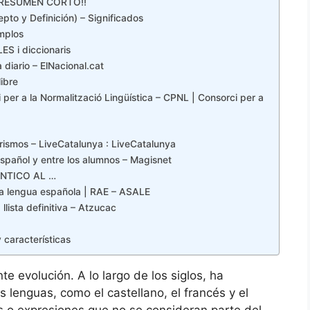
¡¡RESUMEN CORTO!!
pto y Definición) – Significados
mplos
ES i diccionaris
 diario – ElNacional.cat
libre
 per a la Normalització Lingüística – CPNL | Consorci per a
arismos – LiveCatalunya : LiveCatalunya
spañol y entre los alumnos – Magisnet
NTICO AL …
 la lengua española | RAE – ASALE
llista definitiva – Atzucac
 características
te evolución. A lo largo de los siglos, ha
 lenguas, como el castellano, el francés y el