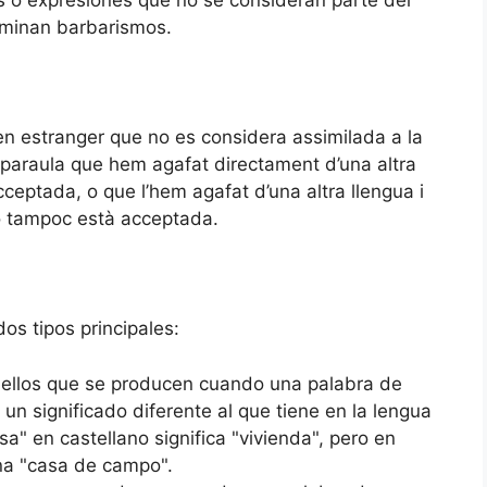
s o expresiones que no se consideran parte del
ominan barbarismos.
en estranger que no es considera assimilada a la
a paraula que hem agafat directament d’una altra
cceptada, o que l’hem agafat d’una altra llengua i
rò tampoc està acceptada.
os tipos principales:
ellos que se producen cuando una palabra de
 un significado diferente al que tiene en la lengua
asa" en castellano significa "vivienda", pero en
 una "casa de campo".