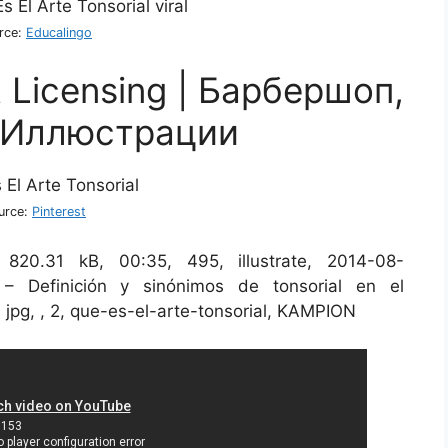
rce:
Educalingo
rt Licensing | Барбершоп,
 Иллюстрации
urce:
Pinterest
 820.31 kB, 00:35, 495, illustrate, 2014-08-
– Definición y sinónimos de tonsorial en el
, jpg, , 2, que-es-el-arte-tonsorial, KAMPION