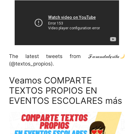
The latest tweets from ℱ𝒶𝓇𝒶𝓃𝒹𝓊𝓁ℯ𝓇𝒾𝓉𝒶
(@textos_propios).
Veamos COMPARTE
TEXTOS PROPIOS EN
EVENTOS ESCOLARES más