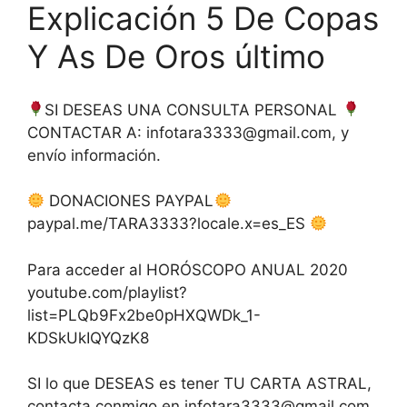
Explicación 5 De Copas
Y As De Oros último
SI DESEAS UNA CONSULTA PERSONAL
CONTACTAR A:
infotara3333@gmail.com
, y
envío información.
DONACIONES PAYPAL
paypal.me/TARA3333?locale.x=es_ES
Para acceder al HORÓSCOPO ANUAL 2020
youtube.com/playlist?
list=PLQb9Fx2be0pHXQWDk_1-
KDSkUkIQYQzK8
SI lo que DESEAS es tener TU CARTA ASTRAL,
contacta conmigo en
infotara3333@gmail.com