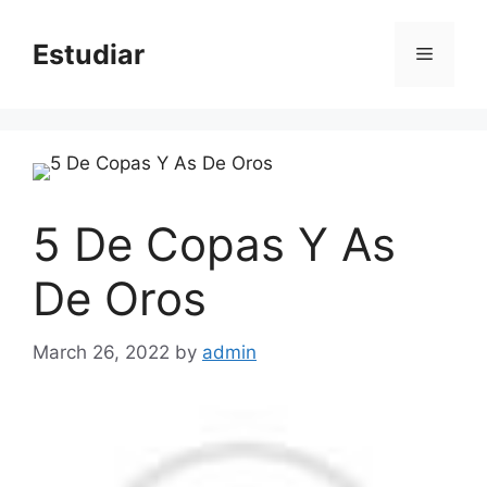
Skip
to
Estudiar
Menu
content
5 De Copas Y As
De Oros
March 26, 2022
by
admin