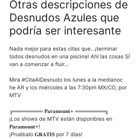
Otras descripciones de
Desnudos Azules que
podría ser interesante
Nada mejor para estas citas que…¡terminar
todos desnudos en una piscina! Ahí las cosas SÍ
van a comenzar a fluir…
Mira #CitaAlDesnudo los lunes a la medianoc
he AR y los miércoles a las 7:30pm MX/CO, por
MTV
╔════════ 𝐏𝐚𝐫𝐚𝐦𝐨𝐮𝐧𝐭+ ════════╗
¡Los shows de MTV están disponibles en
𝐏𝐚𝐫𝐚𝐦𝐨𝐮𝐧𝐭+!
¡Pruébalo 𝐆𝐑𝐀𝐓𝐈𝐒 por 7 días!