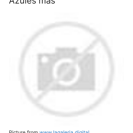
Azules más
Picture from
www.lagaleria.digital