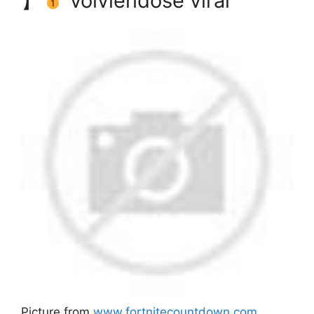
】
volviéndose viral
Picture from
www.fortnitecountdown.com