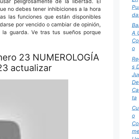
sar peligrosamente de la libertad. El
Pu
ue no debes tener inhibiciones a la hora
da
das las funciones que están disponibles
darse por vencido o cambiar de opinión,
Ba
 la guarda. Ve tras tus sueños porque
A 
Co
o
Número 23 NUMEROLOGÍA
Re
 actualizar
s 
Ju
De
Ca
ta
Cu
o
Co
m