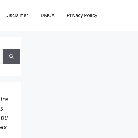
Disclaimer
DMCA
Privacy Policy
arch
:
tra
s
opu
res