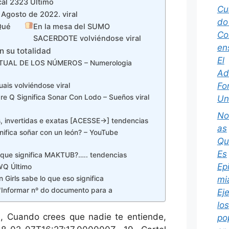
cal 2323 Último
Cu
 Agosto de 2022. viral
do
Qué
En la mesa del SUMO
Co
SACERDOTE volviéndose viral
en
n su totalidad
El
RITUAL DE LOS NÚMEROS – Numerologia
Ad
Fo
ais volviéndose viral
re Q Significa Sonar Con Lodo – Sueños viral
Un
Not
s, invertidas e exatas [ACESSE→] tendencias
as
nifica soñar con un león? – YouTube
Qu
Es
 que significa MAKTUB?….. tendencias
Ep
WQ Último
mi
Girls sabe lo que eso significa
"Informar nº do documento para a
Ej
los
, Cuando crees que nadie te entiende,
po