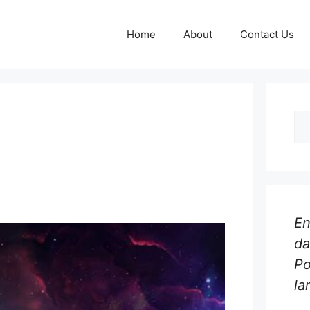
Home
About
Contact Us
Se
for
En
da
P
la