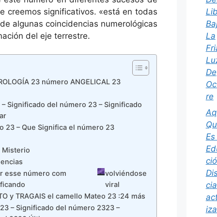
Li
ue creemos significativos. «está en todas
Ba
 de algunas coincidencias numerológicas
La
ación del eje terrestre.
Fri
Lu
De
EROLOGÍA 23 número ANGELICAL 23
Oc
re
 – Significado del número 23 – Significado
Aq
ar
Qu
o 23 – Que Significa el número 23
Es
Ed
 Misterio
ci
dencias
Di
ver esse número com
volviéndose
cia
ificando
viral
ITO y TRAGAIS el camello Mateo 23 :24 más
ac
23 – Significado del número 2323 –
iz