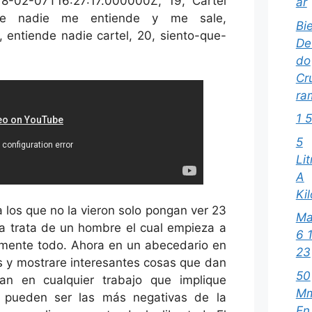
18-02-07T16:27:17.000000Z, 19, Cartel
ar
ue nadie me entiende y me sale,
Bi
 entiende nadie cartel, 20, siento-que-
Def
do
Cr
ra
1 
5
Lit
A
Ki
 los que no la vieron solo pongan ver 23
Ma
ula trata de un hombre el cual empieza a
6 
tamente todo. Ahora en un abecedario en
23
 y mostrare interesantes cosas que dan
50
n en cualquier trabajo que implique
M
 pueden ser las más negativas de la
En