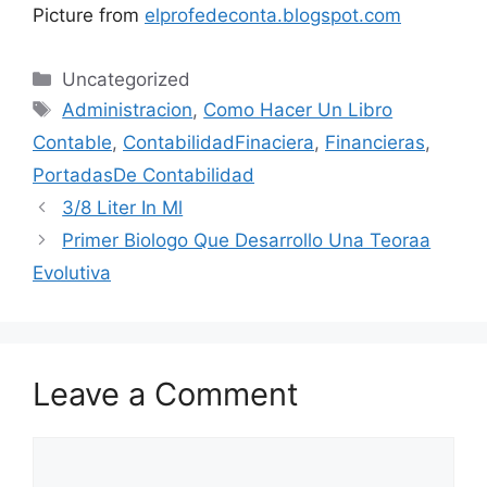
Picture from
elprofedeconta.blogspot.com
Categories
Uncategorized
Tags
Administracion
,
Como Hacer Un Libro
Contable
,
ContabilidadFinaciera
,
Financieras
,
PortadasDe Contabilidad
3/8 Liter In Ml
Primer Biologo Que Desarrollo Una Teora­a
Evolutiva
Leave a Comment
Comment