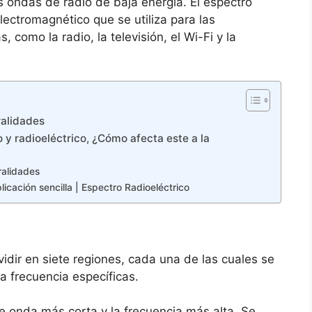
s ondas de radio de baja energía. El espectro
electromagnético que se utiliza para las
 como la radio, la televisión, el Wi-Fi y la
ralidades
 y radioeléctrico, ¿Cómo afecta este a la
ralidades
icación sencilla | Espectro Radioeléctrico
idir en siete regiones, cada una de las cuales se
a frecuencia específicas.
de onda más corta y la frecuencia más alta. Se