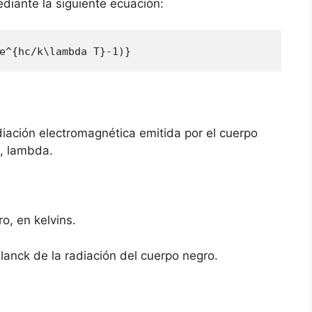
diante la siguiente ecuación:
e^{hc/k\lambda T}-1)} 
diación electromagnética emitida por el cuerpo
, lambda.
o, en kelvins.
lanck de la radiación del cuerpo negro.