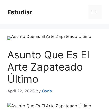
Skip
to
Estudiar
Menu
content
Asunto Que Es El
Arte Zapateado
Último
April 22, 2025
by
Carla