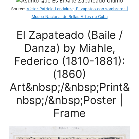
Source:
Víctor Patricio Landaluze, El zapateo con sombreros |
Museo Nacional de Bellas Artes de Cuba
El Zapateado (Baile /
Danza) by Miahle,
Federico (1810-1881):
(1860)
Art&nbsp;/&nbsp;Print&
nbsp;/&nbsp;Poster |
Frame