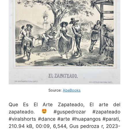
Source:
AbeBooks
Que Es El Arte Zapateado, El arte del
zapateado.
#guspedrozar #zapateado
#viralshorts #dance #arte #huapangos #parati,
210.94 kB, 00:09, 6,544, Gus pedroza r, 2023-