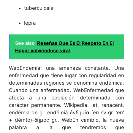
tuberculosis
lepra
See also
Reseñas Que Es El Respeto En El
Hogar volviéndose viral
WebEndemia: una amenaza constante. Una
enfermedad que tiene lugar con regularidad en
determinadas regiones se denomina endémica.
Cuando una enfermedad. WebEnfermedad que
afecta a una población determinada con
carácter permanente. Wikipedia. lat. renacent.
endēmia de gr. endēmíā ἐνδημία [en ἐν gr. 'en'
+ dēm(o)-δῆμος gr.. WebEn cambio, la nueva
palabra a la que tendremos que