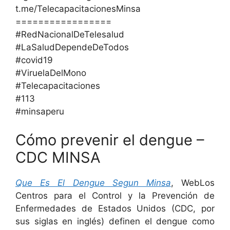
t.me/TelecapacitacionesMinsa
=================
#RedNacionalDeTelesalud
#LaSaludDependeDeTodos
#covid19
#ViruelaDelMono
#Telecapacitaciones
#113
#minsaperu
Cómo prevenir el dengue –
CDC MINSA
Que Es El Dengue Segun Minsa
, WebLos
Centros para el Control y la Prevención de
Enfermedades de Estados Unidos (CDC, por
sus siglas en inglés) definen el dengue como