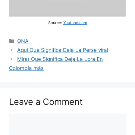
Source:
Youtube.com
Categories
QNA
Aquí Que Significa Deja La Perse viral
Mirar Que Significa Deja La Lora En
Colombia más
Leave a Comment
Comment