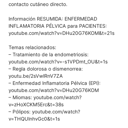
contacto cutáneo directo.
Información RESUMIDA: ENFERMEDAD
INFLAMATORIA PÉLVICA para PACIENTES:
youtube.com/watch?v=DHu20G76KOM&t=21s
Temas relacionados:
– Tratamiento de la endometriosis:
youtube.com/watch?v=-s1VPDmt_OU&t=1s
– Regla dolorosa o dismenorrea:
youtu.be/2sVwIRnV7ZA
– Enfermedad Inflamatoria Pélvica (EPI):
youtube.com/watch?v=DHu20G76KOM
– Miomas: youtube.com/watch?
v=zHoXCKM5Erc&t=38s
– Pólipos: youtube.com/watch?
v=THQUInhvGc0&t=1s