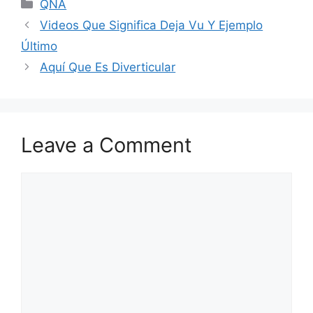
Categories
QNA
Videos Que Significa Deja Vu Y Ejemplo
Último
Aquí Que Es Diverticular
Leave a Comment
Comment