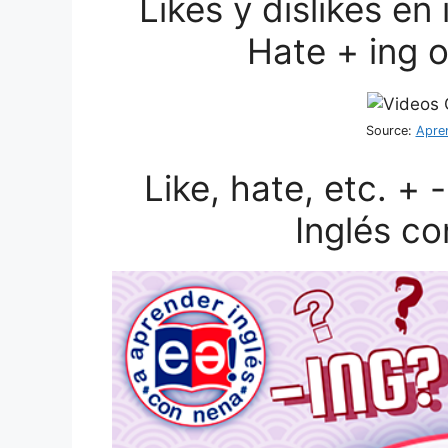
Likes y dislikes en 
Hate + ing o
Source:
Apren
Like, hate, etc. + 
Inglés c