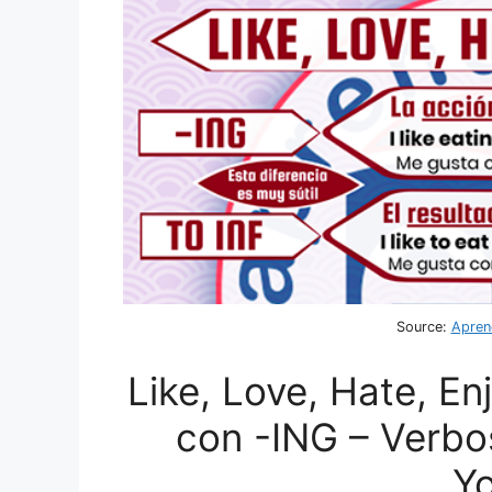
Source:
Apren
Like, Love, Hate, E
con -ING – Verbo
Y