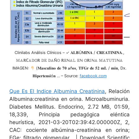
Clinilabs Análisis Clínicos – ✓ 𝐀𝐋𝐁Ú𝐌𝐈𝐍𝐀 / 𝐂𝐑𝐄𝐀𝐓𝐈𝐍𝐈𝐍𝐀.,
𝕄𝔸ℝℂ𝔸𝔻𝕆ℝ 𝔻𝔼 𝔻𝔸Ñ𝕆 ℝ𝔼ℕ𝔸𝕃 𝔼ℕ 𝕆ℝ𝕀ℕ𝔸 𝕄𝔸𝕋𝕌𝕋𝕀ℕ𝔸
IMAGEN:
(𝐌𝐚𝐬𝐜𝐮𝐥𝐢𝐧𝐨 𝐝𝐞 𝟕𝟎 𝐚ñ𝐨𝐬, 𝐓𝐅𝐆𝐫 𝐝𝐞 𝟓𝟐 𝐦𝐋 / 𝐦𝐢𝐧, Dx.
𝐇𝐢𝐩𝐞𝐫𝐭𝐞𝐧𝐬𝐢ó𝐧 … – Source:
facebook.com
Que Es El Indice Albumina Creatinina
, Relación
Albumina:creatinina en orina. Microalbuminuria.
Diabetes Mellitus. Endocrino, 2.72 MB, 01:59,
18,339, Principia pedagógica eléntica
heurística, 2021-03-20T02:39:42.000000Z, 2,
CAC: cociente albúmina-creatinina en orina;
FGe: filtrado glomerular… | Download Scientific