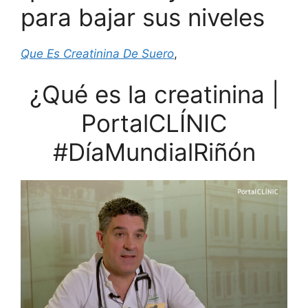
para bajar sus niveles
Que Es Creatinina De Suero
,
¿Qué es la creatinina |
PortalCLÍNIC
#DíaMundialRiñón