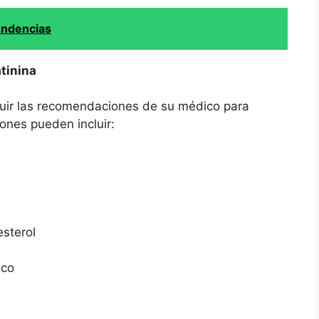
endencias
tinina
eguir las recomendaciones de su médico para
ones pueden incluir:
esterol
aco