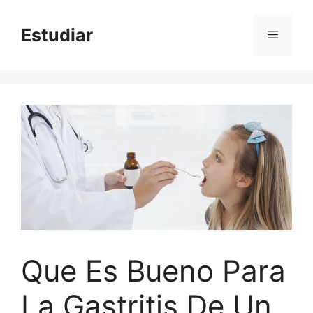
Skip
to
Estudiar
Menu
content
Que Es Bueno Para
La Gastritis De Un