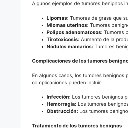
Algunos ejemplos de tumores benignos in
Lipomas:
Tumores de grasa que suel
Miomas uterinos:
Tumores benigno
Polipos adenomatosos:
Tumores be
Tirotoxicosis:
Aumento de la produ
Nódulos mamarios:
Tumores benig
Complicaciones de los tumores benign
En algunos casos, los tumores benignos 
complicaciones pueden incluir:
Infección:
Los tumores benignos pu
Hemorragia:
Los tumores benignos
Obstrucción:
Los tumores benignos
Tratamiento de los tumores benignos