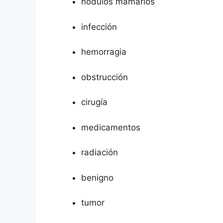
nódulos mamarios
infección
hemorragia
obstrucción
cirugía
medicamentos
radiación
benigno
tumor