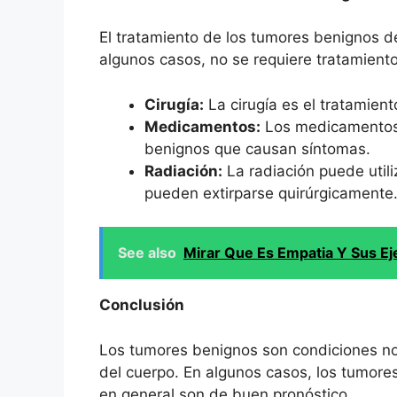
El tratamiento de los tumores benignos 
algunos casos, no se requiere tratamiento.
Cirugía:
La cirugía es el tratamie
Medicamentos:
Los medicamentos p
benignos que causan síntomas.
Radiación:
La radiación puede utili
pueden extirparse quirúrgicamente
See also
Mirar Que Es Empatia Y Sus E
Conclusión
Los tumores benignos son condiciones no
del cuerpo. En algunos casos, los tumor
en general son de buen pronóstico.