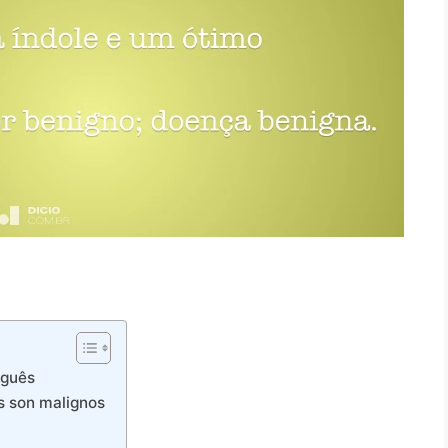
uguês
s son malignos