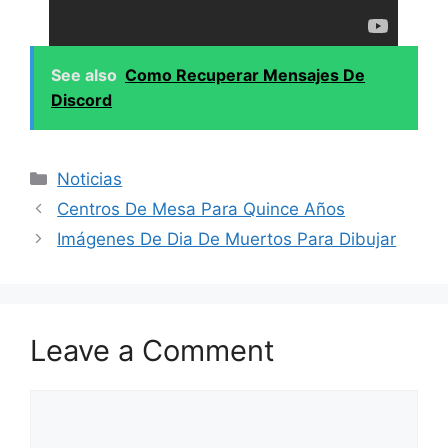
See also
Como Recuperar Mensajes De
Discord
Categories
Noticias
Centros De Mesa Para Quince Años
Imágenes De Dia De Muertos Para Dibujar
Leave a Comment
Comment