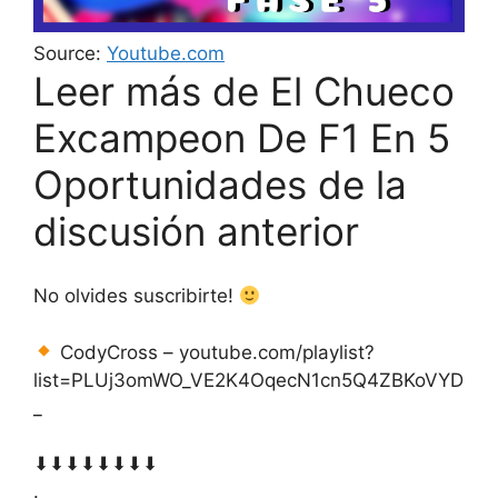
Source:
Youtube.com
Leer más de El Chueco
Excampeon De F1 En 5
Oportunidades de la
discusión anterior
No olvides suscribirte!
CodyCross – youtube.com/playlist?
list=PLUj3omWO_VE2K4OqecN1cn5Q4ZBKoVYD
_
⬇⬇⬇⬇⬇⬇⬇⬇
.