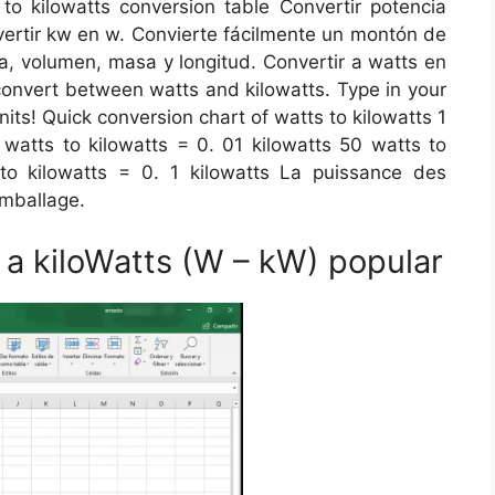
o kilowatts conversion table Convertir potencia
nvertir kw en w. Convierte fácilmente un montón de
a, volumen, masa y longitud. Convertir a watts en
 convert between watts and kilowatts. Type in your
its! Quick conversion chart of watts to kilowatts 1
 watts to kilowatts = 0. 01 kilowatts 50 watts to
to kilowatts = 0. 1 kilowatts La puissance des
emballage.
 a kiloWatts (W – kW) popular