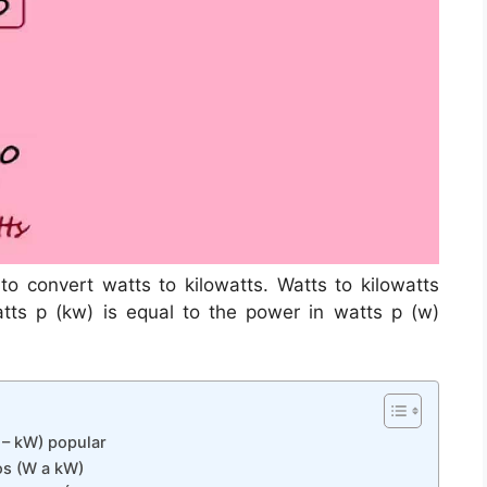
to convert watts to kilowatts. Watts to kilowatts
tts p (kw) is equal to the power in watts p (w)
 – kW) popular
ios (W a kW)