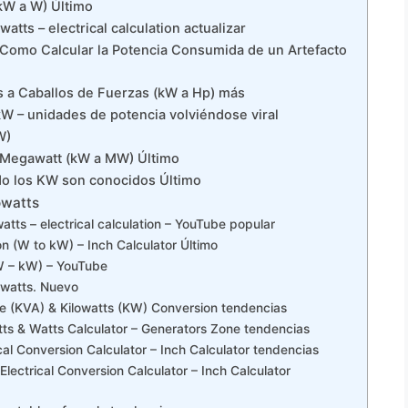
(kW a W) Último
atts – electrical calculation actualizar
 Como Calcular la Potencia Consumida de un Artefacto
s a Caballos de Fuerzas (kW a Hp) más
kW – unidades de potencia volviéndose viral
W)
a Megawatt (kW a MW) Último
do los KW son conocidos Último
owatts
atts – electrical calculation – YouTube popular
n (W to kW) – Inch Calculator Último
(W – kW) – YouTube
owatts. Nuevo
e (KVA) & Kilowatts (KW) Conversion tendencias
tts & Watts Calculator – Generators Zone tendencias
cal Conversion Calculator – Inch Calculator tendencias
lectrical Conversion Calculator – Inch Calculator