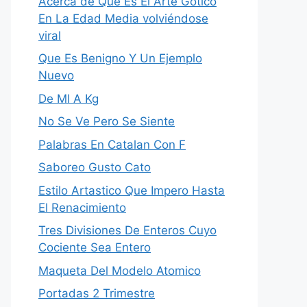
Acerca de Que Es El Arte Gotico
En La Edad Media volviéndose
viral
Que Es Benigno Y Un Ejemplo
Nuevo
De Ml A Kg
No Se Ve Pero Se Siente
Palabras En Catalan Con F
Saboreo Gusto Cato
Estilo Arta­stico Que Impero Hasta
El Renacimiento
Tres Divisiones De Enteros Cuyo
Cociente Sea Entero
Maqueta Del Modelo Atomico
Portadas 2 Trimestre