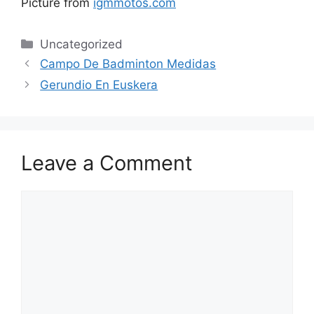
Picture from
igmmotos.com
Categories
Uncategorized
Campo De Badminton Medidas
Gerundio En Euskera
Leave a Comment
Comment