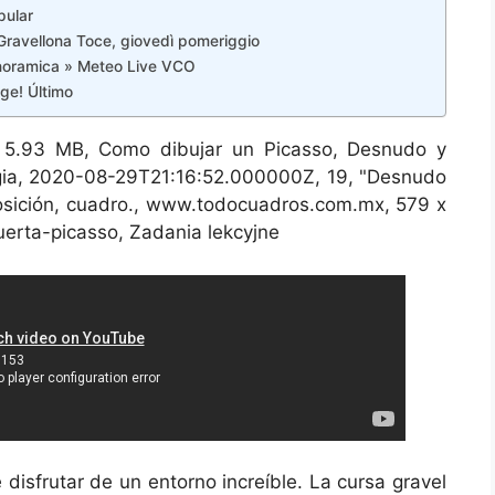
pular
Gravellona Toce, giovedì pomeriggio
anoramica » Meteo Live VCO
ge! Último
 5.93 MB, Como dibujar un Picasso, Desnudo y
ogia, 2020-08-29T21:16:52.000000Z, 19, "Desnudo
osición, cuadro., www.todocuadros.com.mx, 579 x
uerta-picasso, Zadania lekcyjne
disfrutar de un entorno increíble. La cursa gravel