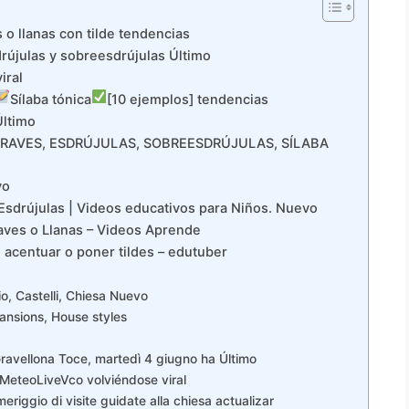
o llanas con tilde tendencias
drújulas y sobreesdrújulas Último
iral
Sílaba tónica
[10 ejemplos] tendencias
Último
 GRAVES, ESDRÚJULAS, SOBREESDRÚJULAS, SÍLABA
vo
Esdrújulas | Videos educativos para Niños. Nuevo
aves o Llanas – Videos Aprende
centuar o poner tildes – edutuber
o, Castelli, Chiesa Nuevo
Mansions, House styles
ravellona Toce, martedì 4 giugno ha Último
eteoLiveVco volviéndose viral
gio di visite guidate alla chiesa actualizar