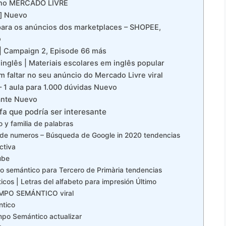
 no MERCADO LIVRE
n] Nuevo
s para os anúncios dos marketplaces – SHOPEE,
o
 | Campaign 2, Episode 66 más
 inglês | Materiais escolares em inglês popular
faltar no seu anúncio do Mercado Livre viral
1 aula para 1.000 dúvidas Nuevo
tante Nuevo
a que podría ser interesante
 y familia de palabras
de numeros – Búsqueda de Google in 2020 tendencias
ctiva
ube
po semántico para Tercero de Primària tendencias
cos | Letras del alfabeto para impresión Último
CAMPO SEMÁNTICO viral
ntico
ampo Semántico actualizar