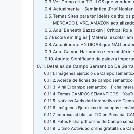
Ver Como criar TÍTULOS que vendem
Actualmente – Semântica [Prof Nosle
Temas Sites para ter ideias de titulo
MERCADO LIVRE, AMAZON actualizad
Aquí Beneath Bazzoxan | Critical Role
Escola em Inglês | Material escolar em
Actualmente – 2 DICAS que NÃO podem 
Aquí Campo Harmônico sem mistério – 
Asunto Significado da palavra Impor
Detalles de Campo Semantico De Garraf
Imágenes Ejercicio de Campo semántico
Acerca de fichas de campo semantico 
Viral El campo semántico – Ficha intera
Temas CAMPOS SEMANTICOS – YouT
Noticias Actividad interactiva de Cam
Imágenes Ejercicios de campos semánti
Imprescindible Las TIC en Primaria: 
Fotos Ficha pdf online de Campo semá
Último Actividad online gratuita de C