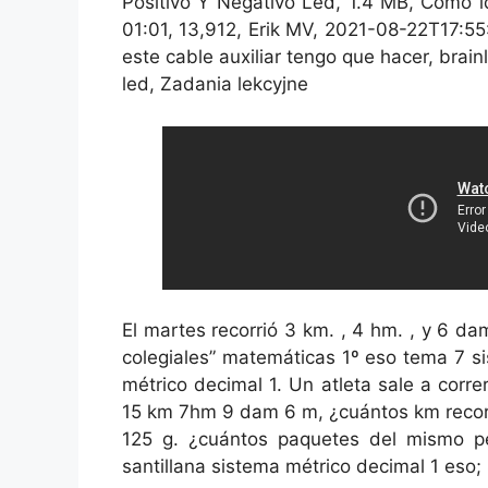
Positivo Y Negativo Led, 1.4 MB, Cómo id
01:01, 13,912, Erik MV, 2021-08-22T17:55
este cable auxiliar tengo que hacer, brainl
led, Zadania lekcyjne
El martes recorrió 3 km. , 4 hm. , y 6 dam
colegiales” matemáticas 1º eso tema 7 s
métrico decimal 1. Un atleta sale a corre
15 km 7hm 9 dam 6 m, ¿cuántos km recor
125 g. ¿cuántos paquetes del mismo pe
santillana sistema métrico decimal 1 eso;