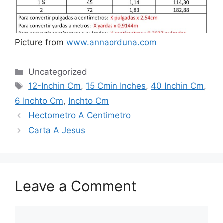
Picture from
www.annaorduna.com
Categories
Uncategorized
Tags
12-Inchin Cm
,
15 Cmin Inches
,
40 Inchin Cm
,
6 Inchto Cm
,
Inchto Cm
Hectometro A Centimetro
Carta A Jesus
Leave a Comment
Comment