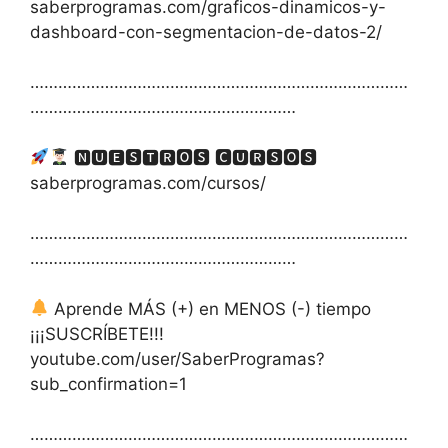
saberprogramas.com/graficos-dinamicos-y-
dashboard-con-segmentacion-de-datos-2/
………………………………………………………………………
…………………………………………………
🅽🆄🅴🆂🆃🆁🅾🆂 🅲🆄🆁🆂🅾🆂
saberprogramas.com/cursos/
………………………………………………………………………
…………………………………………………
Aprende MÁS (+) en MENOS (-) tiempo
¡¡¡SUSCRÍBETE!!!
youtube.com/user/SaberProgramas?
sub_confirmation=1
………………………………………………………………………