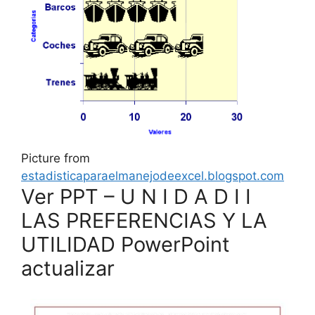
Picture from
estadisticaparaelmanejodeexcel.blogspot.com
Ver PPT – U N I D A D I I
LAS PREFERENCIAS Y LA
UTILIDAD PowerPoint
actualizar