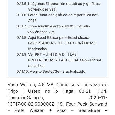
Imágenes Elaboración de tablas y gráficas
volviéndose viral
Fotos Duda con gráfico en reporte vb.net
2015
Imprescindible actividad 05 – Mi sitio
volviéndose viral
Aquí Excel Básico para Estadísticos:
IMPORTANCIA Y UTILIDAD (GRÁFICAS)
tendencias
Ver PPT – U N I D A D I I LAS
PREFERENCIAS Y LA UTILIDAD PowerPoint
actualizar
Asunto SextoCSem3 actualizado
Vaso Weizen, 4.6 MB, Cómo servir cerveza de
Trigo | Usted no lo Haga, 03:21, 1,104,
TomachoGajardo, 2020-11-
13T17:00:02.000000Z, 19, Four Pack Sanwald
– Hefe Weizen + Vaso – Beer&Beer –