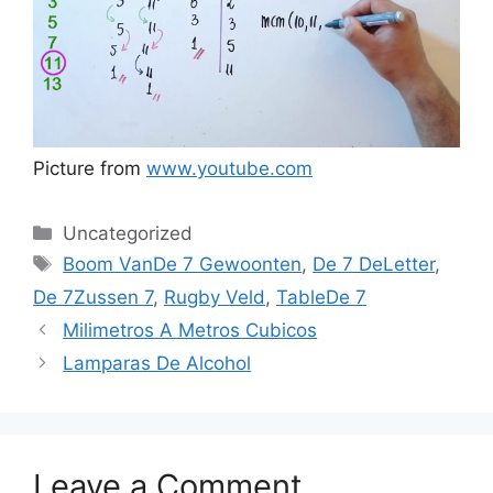
Picture from
www.youtube.com
Categories
Uncategorized
Tags
Boom VanDe 7 Gewoonten
,
De 7 DeLetter
,
De 7Zussen 7
,
Rugby Veld
,
TableDe 7
Milimetros A Metros Cubicos
Lamparas De Alcohol
Leave a Comment