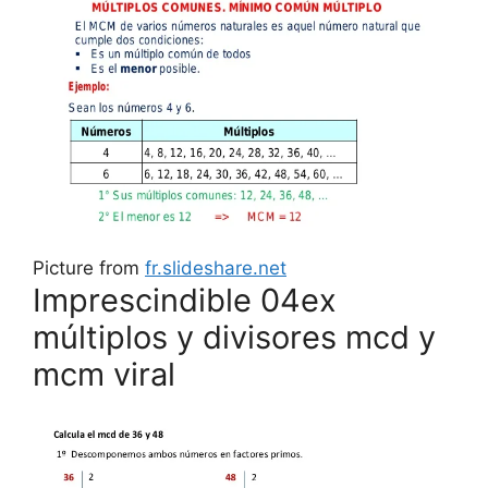
Picture from
fr.slideshare.net
Imprescindible 04ex
múltiplos y divisores mcd y
mcm viral