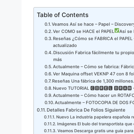
Table of Contents
Veamos Así se hace – Papel – Discov
Ver COMO se HACE el PAPEL
Así se
Reseñas ¿Cómo se FABRICA el PAPEL 
actualizado
Discusión Fabrica fácilmente tu propi
más
Actualmente – Cómo se fabrica: Fábri
Ver Maquina offset VEKNP 47 con 8 fo
Reseñas Una fábrica de 1,300 millones
Nuevo TUTORIAL 🅲🅾🆁🅴🅻 🅳🆁
Actualmente – Cómo hacer un ROTAF
Actualmente – FOTOCOPIA DE DOS 
Detalles Fabrica De Folios Siguiente
Nuevo La industria papelera española r
Imágenes El bulo del transportista que 
Veamos Descarga gratis una guía para 