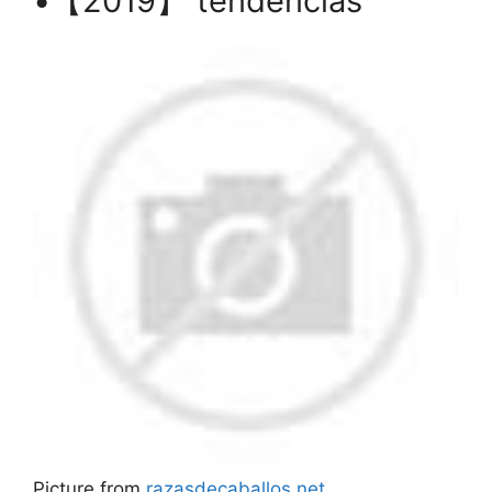
•【2019】 tendencias
Picture from
razasdecaballos.net