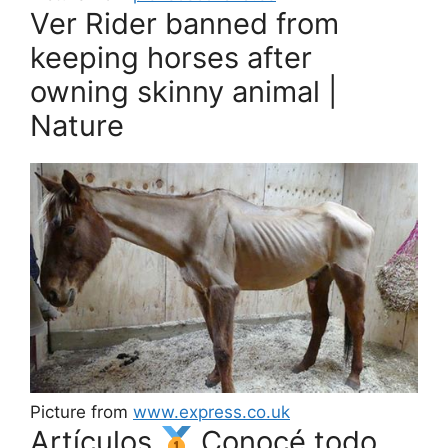
Ver Rider banned from
keeping horses after
owning skinny animal |
Nature
Picture from
www.express.co.uk
Artículos
Conocé todo