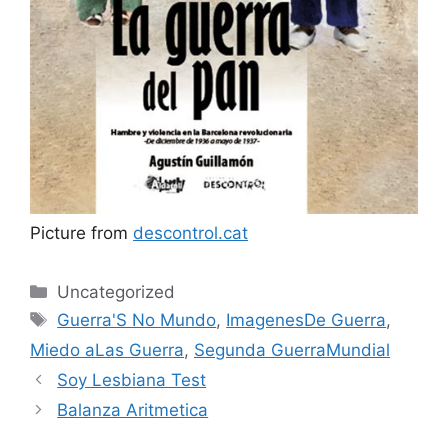
Picture from
descontrol.cat
Categories
Uncategorized
Tags
Guerra'S No Mundo
,
ImagenesDe Guerra
,
Miedo aLas Guerra
,
Segunda GuerraMundial
Soy Lesbiana Test
Balanza Aritmetica