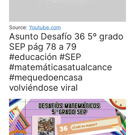
Source:
Youtube.com
Asunto Desafío 36 5º grado
SEP pág 78 a 79
#educación #SEP
#matemáticasatualcance
#mequedoencasa
volviéndose viral