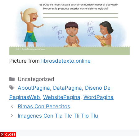
Picture from
librosdetexto.online
Categories
Uncategorized
Tags
AboutPagina
,
DataPagina
,
Diseno De
PaginasWeb
,
WebsitePagina
,
WordPagina
Rimas Con Pececitos
Imagenes Con Tla Tle Tli Tlo Tlu