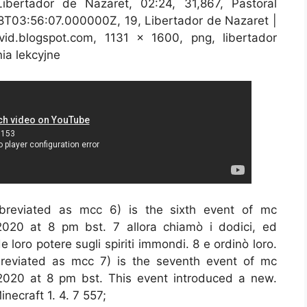
bertador de Nazaret, 02:24, 31,867, Pastoral
8T03:56:07.000000Z, 19, Libertador de Nazaret |
d.blogspot.com, 1131 x 1600, png, libertador
ia lekcyjne
reviated as mcc 6) is the sixth event of mc
020 at 8 pm bst. 7 allora chiamò i dodici, ed
loro potere sugli spiriti immondi. 8 e ordinò loro.
eviated as mcc 7) is the seventh event of mc
 2020 at 8 pm bst. This event introduced a new.
inecraft 1. 4. 7 557;