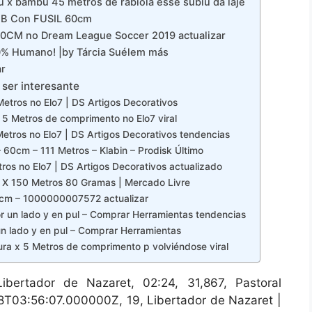
 x bambu 45 metros de rabiola esse subiu da laje
B Con FUSIL 60cm
60CM no Dream League Soccer 2019 actualizar
0% Humano! |by Tárcia Suélem más
ar
ser interesante
etros no Elo7 | DS Artigos Decorativos
5 Metros de comprimento no Elo7 viral
etros no Elo7 | DS Artigos Decorativos tendencias
 60cm – 111 Metros – Klabin – Prodisk Último
os no Elo7 | DS Artigos Decorativos actualizado
 X 150 Metros 80 Gramas | Mercado Livre
60cm – 1000000007572 actualizar
or un lado y en pul – Comprar Herramientas tendencias
un lado y en pul – Comprar Herramientas
ura x 5 Metros de comprimento p volviéndose viral
bertador de Nazaret, 02:24, 31,867, Pastoral
8T03:56:07.000000Z, 19, Libertador de Nazaret |