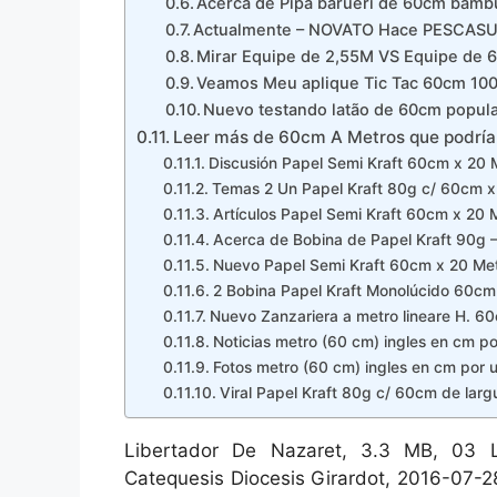
Acerca de Pipa barueri de 60cm bambu
Actualmente – NOVATO Hace PESCASU
Mirar Equipe de 2,55M VS Equipe de 
Veamos Meu aplique Tic Tac 60cm 10
Nuevo testando latão de 60cm popul
Leer más de 60cm A Metros que podría 
Discusión Papel Semi Kraft 60cm x 20 M
Temas 2 Un Papel Kraft 80g c/ 60cm x 
Artículos Papel Semi Kraft 60cm x 20 M
Acerca de Bobina de Papel Kraft 90g –
Nuevo Papel Semi Kraft 60cm x 20 Metr
2 Bobina Papel Kraft Monolúcido 60cm
Nuevo Zanzariera a metro lineare H. 
Noticias metro (60 cm) ingles en cm p
Fotos metro (60 cm) ingles en cm por 
Viral Papel Kraft 80g c/ 60cm de larg
Libertador De Nazaret, 3.3 MB, 03 Li
Catequesis Diocesis Girardot, 2016-07-2