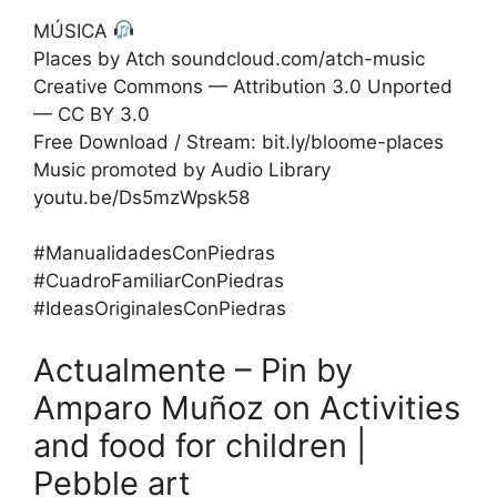
MÚSICA
Places by Atch soundcloud.com/atch-music
Creative Commons — Attribution 3.0 Unported
— CC BY 3.0
Free Download / Stream: bit.ly/bloome-places
Music promoted by Audio Library
youtu.be/Ds5mzWpsk58
#ManualidadesConPiedras
#CuadroFamiliarConPiedras
#IdeasOriginalesConPiedras
Actualmente – Pin by
Amparo Muñoz on Activities
and food for children |
Pebble art