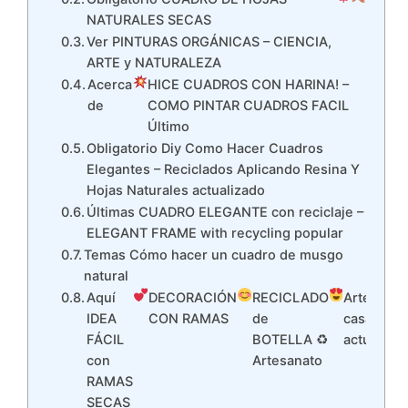
NATURALES SECAS
Ver PINTURAS ORGÁNICAS – CIENCIA,
ARTE y NATURALEZA
Acerca
HICE CUADROS CON HARINA! –
de
COMO PINTAR CUADROS FACIL
Último
Obligatorio Diy Como Hacer Cuadros
Elegantes – Reciclados Aplicando Resina Y
Hojas Naturales actualizado
Últimas CUADRO ELEGANTE con reciclaje –
ELEGANT FRAME with recycling popular
Temas Cómo hacer un cuadro de musgo
natural
Aquí
DECORACIÓN
RECICLADO
Arte en
IDEA
CON RAMAS
de
casa
FÁCIL
BOTELLA ♻
actualizar
con
Artesanato
RAMAS
SECAS