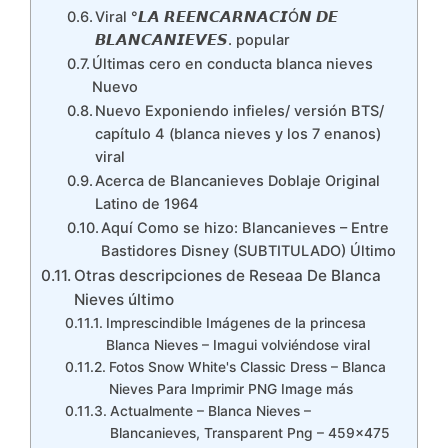
Viral °𝙇𝘼 𝙍𝙀𝙀𝙉𝘾𝘼𝙍𝙉𝘼𝘾𝙄Ó𝙉 𝘿𝙀
𝘽𝙇𝘼𝙉𝘾𝘼𝙉𝙄𝙀𝙑𝙀𝙎. popular
Últimas cero en conducta blanca nieves
Nuevo
Nuevo Exponiendo infieles/ versión BTS/
capítulo 4 (blanca nieves y los 7 enanos)
viral
Acerca de Blancanieves Doblaje Original
Latino de 1964
Aquí Como se hizo: Blancanieves – Entre
Bastidores Disney (SUBTITULADO) Último
Otras descripciones de Reseaa De Blanca
Nieves último
Imprescindible Imágenes de la princesa
Blanca Nieves – Imagui volviéndose viral
Fotos Snow White's Classic Dress – Blanca
Nieves Para Imprimir PNG Image más
Actualmente – Blanca Nieves –
Blancanieves, Transparent Png – 459×475