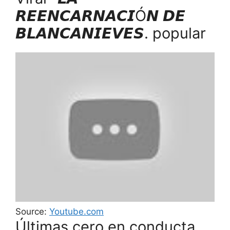
𝙍𝙀𝙀𝙉𝘾𝘼𝙍𝙉𝘼𝘾𝙄Ó𝙉 𝘿𝙀
𝘽𝙇𝘼𝙉𝘾𝘼𝙉𝙄𝙀𝙑𝙀𝙎. popular
Source:
Youtube.com
Últimas cero en conducta