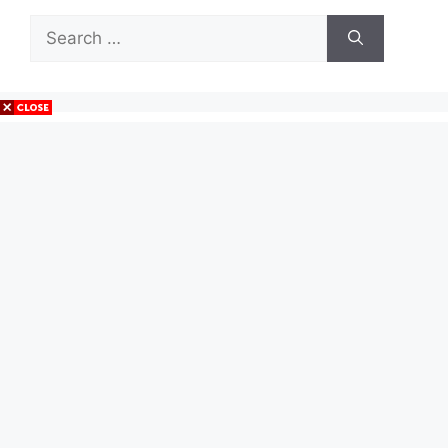
Search
for:
Entradas Populares
Reseñas Que Es El Arte Islamico popular
Examen Latin Selectividad
Elogiar Con Palabras
Escalera 9 Metros
Lengua Materna Espaaol Cuarto Grado
Emulador Para Pokemon X
Comentario De Texto Que Es La Ilustracion Kant