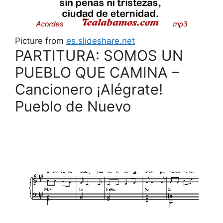
Picture from
es.slideshare.net
PARTITURA: SOMOS UN
PUEBLO QUE CAMINA –
Cancionero ¡Alégrate!
Pueblo de Nuevo