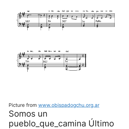
Picture from
www.obispadogchu.org.ar
Somos un
pueblo_que_camina Último