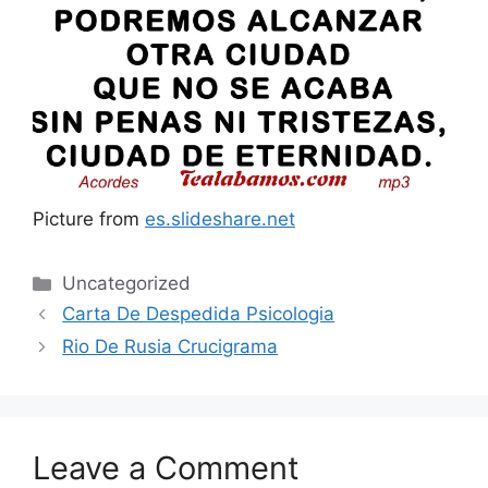
Picture from
es.slideshare.net
Categories
Uncategorized
Carta De Despedida Psicologia
Rio De Rusia Crucigrama
Leave a Comment