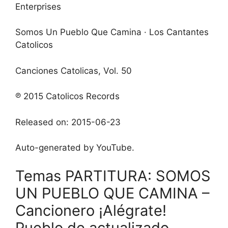
Enterprises
Somos Un Pueblo Que Camina · Los Cantantes
Catolicos
Canciones Catolicas, Vol. 50
℗ 2015 Catolicos Records
Released on: 2015-06-23
Auto-generated by YouTube.
Temas PARTITURA: SOMOS
UN PUEBLO QUE CAMINA –
Cancionero ¡Alégrate!
Pueblo de actualizado