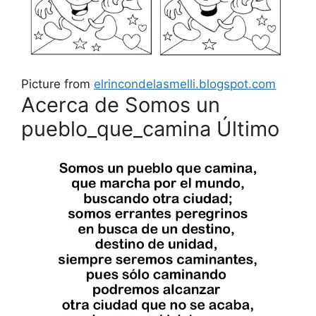
Picture from
elrincondelasmelli.blogspot.com
Acerca de Somos un
pueblo_que_camina Último