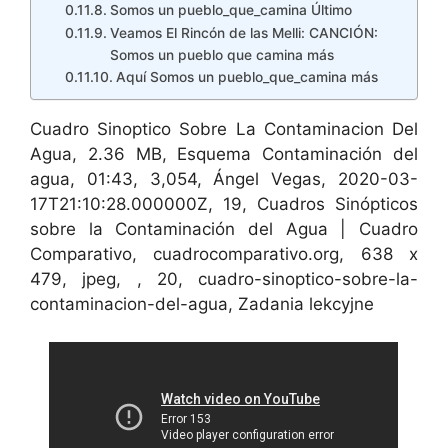
Somos un pueblo_que_camina Último
Veamos El Rincón de las Melli: CANCIÓN:
Somos un pueblo que camina más
Aquí Somos un pueblo_que_camina más
Cuadro Sinoptico Sobre La Contaminacion Del
Agua, 2.36 MB, Esquema Contaminación del
agua, 01:43, 3,054, Ángel Vegas, 2020-03-
17T21:10:28.000000Z, 19, Cuadros Sinópticos
sobre la Contaminación del Agua | Cuadro
Comparativo, cuadrocomparativo.org, 638 x
479, jpeg, , 20, cuadro-sinoptico-sobre-la-
contaminacion-del-agua, Zadania lekcyjne