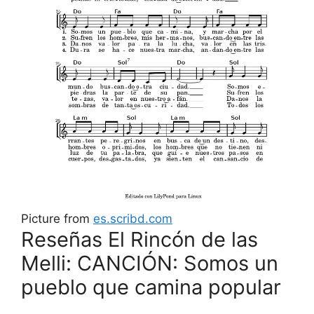
Picture from
es.scribd.com
Reseñas El Rincón de las
Melli: CANCIÓN: Somos un
pueblo que camina popular