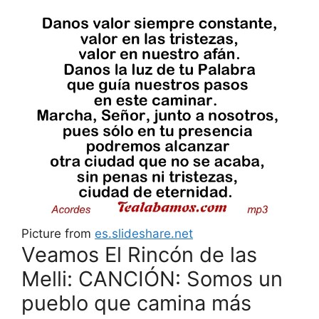
Picture from
es.slideshare.net
Veamos El Rincón de las
Melli: CANCIÓN: Somos un
pueblo que camina más