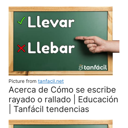
Picture from
tanfacil.net
Acerca de Cómo se escribe
rayado o rallado | Educación
| Tanfácil tendencias