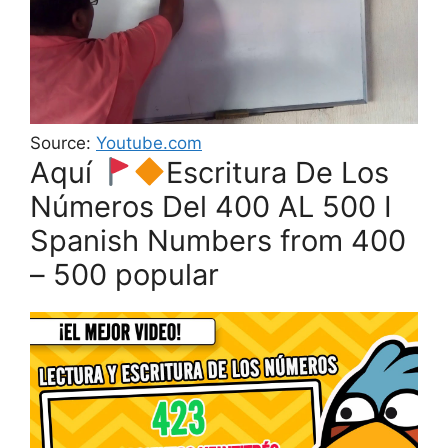
Source:
Youtube.com
Aquí
Escritura De Los
Números Del 400 AL 500 I
Spanish Numbers from 400
– 500 popular