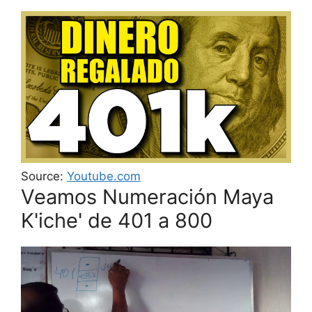
Source:
Youtube.com
Veamos Numeración Maya
K'iche' de 401 a 800