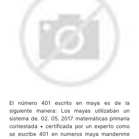
El número 401 escrito en maya es de la
siguiente manera: Los mayas utilizaban un
sistema de. 02. 05. 2017 matemáticas primaria
contestada • certificada por un experto como
se escribe 401 en numeros maya mandenme