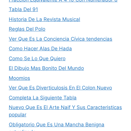
Tabla Del 91
Historia De La Revista Musical
Reglas Del Polo
Ver Que Es La Conciencia Cívica tendencias
Como Hacer Alas De Hada
Como Se Lo Que Quiero
El Dibujo Mas Bonito Del Mundo
Moomios
Ver Que Es Diverticulosis En El Colon Nuevo
Completa La Siguiente Tabla
Nuevo Que Es El Arte Naif Y Sus Caracteristicas
popular
Obligatorio Que Es Una Mancha Benigna