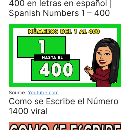
400 en letras en español |
Spanish Numbers 1 – 400
Source:
Youtube.com
Como se Escribe el Número
1400 viral