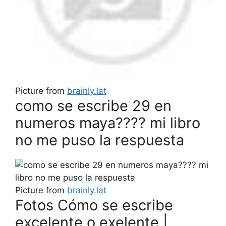
Picture from
brainly.lat
como se escribe 29 en
numeros maya???? mi libro
no me puso la respuesta
Picture from
brainly.lat
Fotos Cómo se escribe
excelente o exelente |