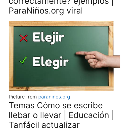
correctamente? ejemplos |
ParaNiños.org viral
Picture from
paraninos.org
Temas Cómo se escribe
llebar o llevar | Educación |
Tanfácil actualizar