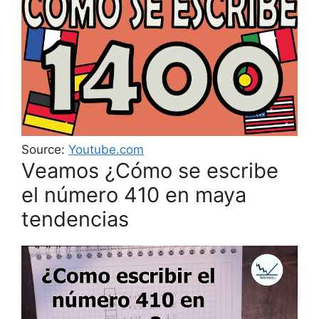
Source:
Youtube.com
Veamos ¿Cómo se escribe
el número 410 en maya
tendencias