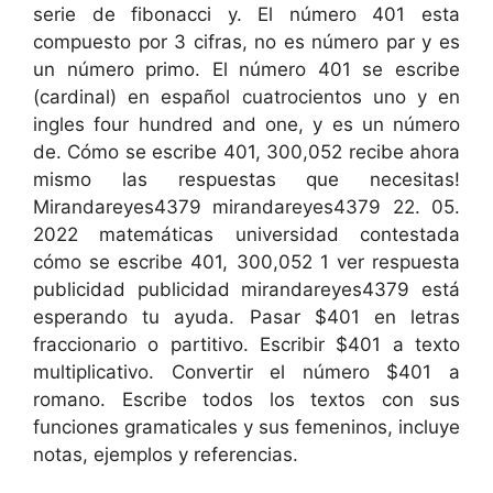
serie de fibonacci y. El número 401 esta
compuesto por 3 cifras, no es número par y es
un número primo. El número 401 se escribe
(cardinal) en español cuatrocientos uno y en
ingles four hundred and one, y es un número
de. Cómo se escribe 401, 300,052 recibe ahora
mismo las respuestas que necesitas!
Mirandareyes4379 mirandareyes4379 22. 05.
2022 matemáticas universidad contestada
cómo se escribe 401, 300,052 1 ver respuesta
publicidad publicidad mirandareyes4379 está
esperando tu ayuda. Pasar $401 en letras
fraccionario o partitivo. Escribir $401 a texto
multiplicativo. Convertir el número $401 a
romano. Escribe todos los textos con sus
funciones gramaticales y sus femeninos, incluye
notas, ejemplos y referencias.