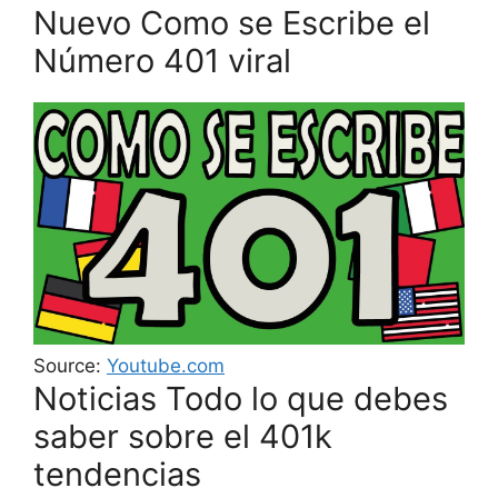
Nuevo Como se Escribe el
Número 401 viral
Source:
Youtube.com
Noticias Todo lo que debes
saber sobre el 401k
tendencias