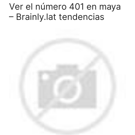
Ver el número 401 en maya
– Brainly.lat tendencias