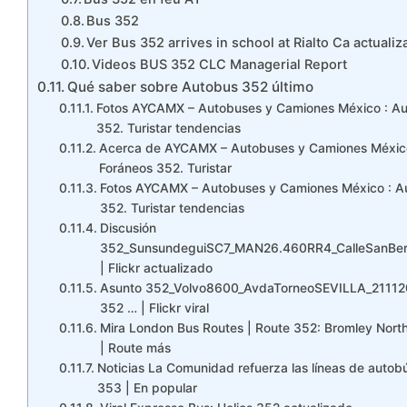
Bus 352
Ver Bus 352 arrives in school at Rialto Ca actualiz
Videos BUS 352 CLC Managerial Report
Qué saber sobre Autobus 352 último
Fotos AYCAMX – Autobuses y Camiones México : Au
352. Turistar tendencias
Acerca de AYCAMX – Autobuses y Camiones Méxic
Foráneos 352. Turistar
Fotos AYCAMX – Autobuses y Camiones México : A
352. Turistar tendencias
Discusión
352_SunsundeguiSC7_MAN26.460RR4_CalleSanBe
| Flickr actualizado
Asunto 352_Volvo8600_AvdaTorneoSEVILLA_211120
352 … | Flickr viral
Mira London Bus Routes | Route 352: Bromley Nor
| Route más
Noticias La Comunidad refuerza las líneas de autob
353 | En popular