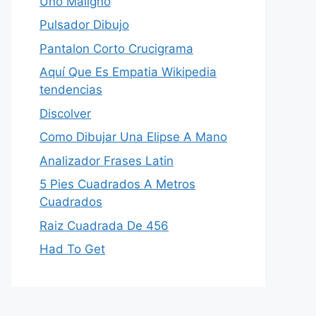
Uno Maligno
Pulsador Dibujo
Pantalon Corto Crucigrama
Aquí Que Es Empatia Wikipedia
tendencias
Discolver
Como Dibujar Una Elipse A Mano
Analizador Frases Latin
5 Pies Cuadrados A Metros
Cuadrados
Raiz Cuadrada De 456
Had To Get