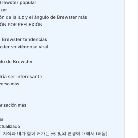
Brewster popular
izar
n de la luz y el ángulo de Brewster más
CIÓN POR REFLEXIÓN
e Brewster tendencias
ster volviéndose viral
gulo de Brewster
ría ser interesante
verso más
larización más
ar
ctualizado
N :: 지식과 내가 함께 커가는 곳: 빛의 편광에 대해서 (퍼옴)