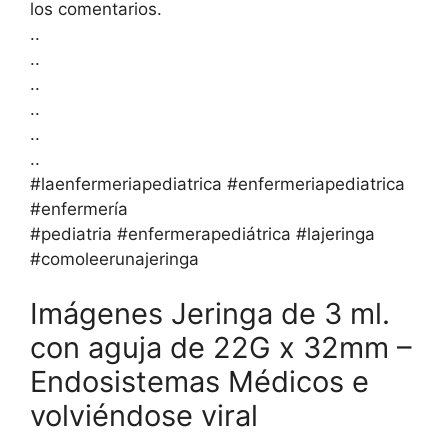
los comentarios.
..
..
..
..
..
..
#laenfermeriapediatrica #enfermeriapediatrica
#enfermería
#pediatria #enfermerapediátrica #lajeringa
#comoleerunajeringa
Imágenes Jeringa de 3 ml.
con aguja de 22G x 32mm –
Endosistemas Médicos e
volviéndose viral