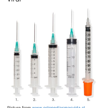
Picture from
www.ortopediasmasvida.cl