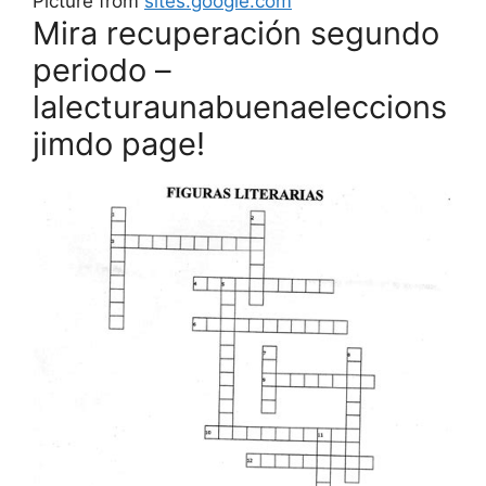
Picture from
sites.google.com
Mira recuperación segundo
periodo –
lalecturaunabuenaeleccions
jimdo page!