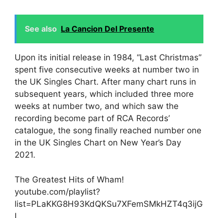
See also
La Cancion Del Presente
Upon its initial release in 1984, “Last Christmas”
spent five consecutive weeks at number two in
the UK Singles Chart. After many chart runs in
subsequent years, which included three more
weeks at number two, and which saw the
recording become part of RCA Records’
catalogue, the song finally reached number one
in the UK Singles Chart on New Year’s Day
2021.
The Greatest Hits of Wham!
youtube.com/playlist?
list=PLaKKG8H93KdQKSu7XFemSMkHZT4q3ijG
L