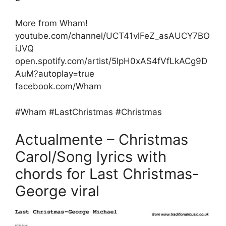
More from Wham!
youtube.com/channel/UCT41vlFeZ_asAUCY7BO
iJVQ
open.spotify.com/artist/5lpH0xAS4fVfLkACg9D
AuM?autoplay=true
facebook.com/Wham
#Wham #LastChristmas #Christmas
Actualmente – Christmas
Carol/Song lyrics with
chords for Last Christmas-
George viral