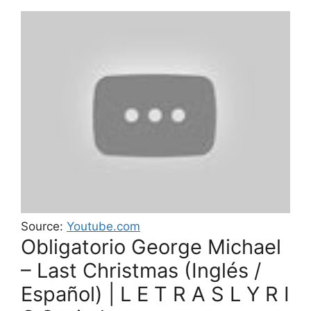
Source:
Youtube.com
Obligatorio George Michael
– Last Christmas (Inglés /
Español) | L E T R A S L Y R I