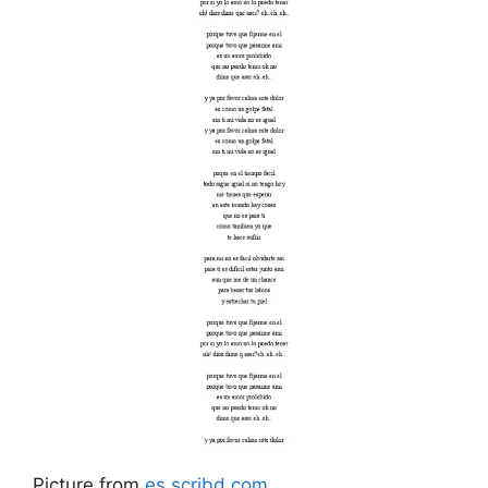
Picture from
es.scribd.com